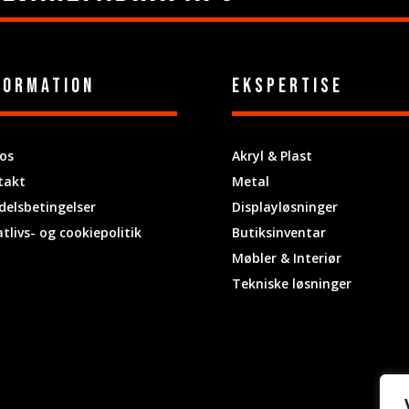
formation
ekspertise
os
Akryl & Plast
takt
Metal
elsbetingelser
Displayløsninger
atlivs- og cookiepolitik
Butiksinventar
Møbler & Interiør
Tekniske løsninger