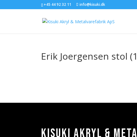
+45 44 92 32 11
info@kisuki.dk
Erik Joergensen stol (1
Kisuki Akryl & Met