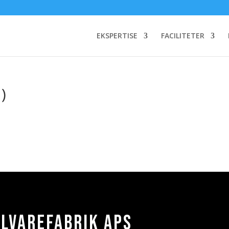
EKSPERTISE
FACILITETER
)
alvarefabrik ApS