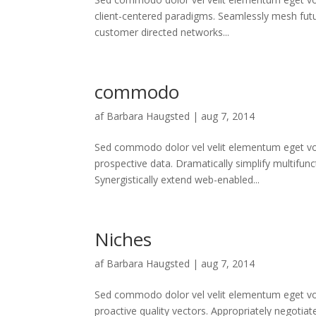
client-centered paradigms. Seamlessly mesh futu
customer directed networks...
commodo
af
Barbara Haugsted
|
aug 7, 2014
Sed commodo dolor vel velit elementum eget volu
prospective data. Dramatically simplify multifu
Synergistically extend web-enabled...
Niches
af
Barbara Haugsted
|
aug 7, 2014
Sed commodo dolor vel velit elementum eget volu
proactive quality vectors. Appropriately negotiat