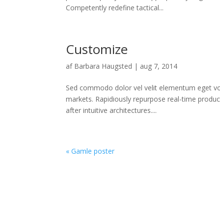
Competently redefine tactical...
Customize
af
Barbara Haugsted
|
aug 7, 2014
Sed commodo dolor vel velit elementum eget volut
markets. Rapidiously repurpose real-time product
after intuitive architectures....
« Gamle poster
Kisuki Akryl & Metalvaref