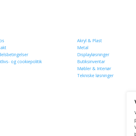
ormation
ekspertise
os
Akryl & Plast
akt
Metal
elsbetingelser
Displayløsninger
tlivs- og cookiepolitik
Butiksinventar
Møbler & Interiør
Tekniske løsninger