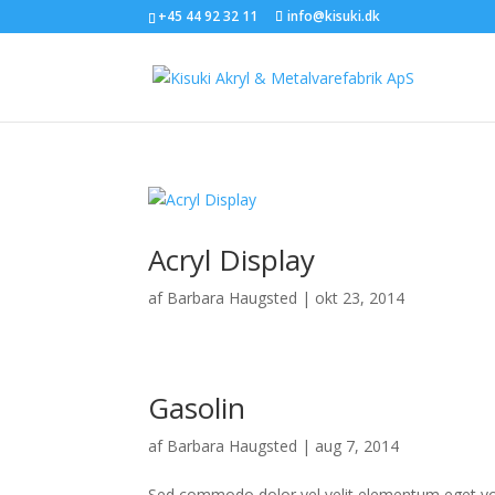
+45 44 92 32 11
info@kisuki.dk
Acryl Display
af
Barbara Haugsted
|
okt 23, 2014
Gasolin
af
Barbara Haugsted
|
aug 7, 2014
Sed commodo dolor vel velit elementum eget volut